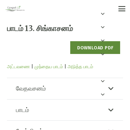
பாடம் 13. சிங்காசனம்
DOWNLOAD PDF
அட்டவணை
|
முந்தைய பாடம்
|
அடுத்த பாடம்
வேதவசனம்
பாடம்