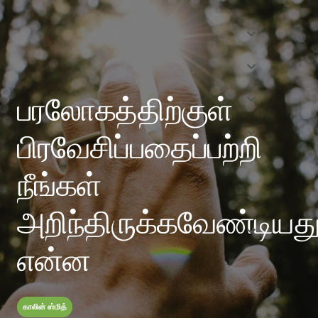
பரலோகத்திற்குள்
பிரவேசிப்பதைப்பற்றி
நீங்கள்
அறிந்திருக்கவேண்டியத
என்ன
காலின் ஸ்மித்