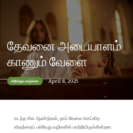
தேவனை அடையாளம்
காணும் வேளை
April 8, 2025
கிறிஸ்துவ வாழ்க்கை
கடந்த சில ஆண்டுகள், நாம் வேலை செய்கிற
விதத்தைப் பல்வேறு வழிகளில் மாற்றியிருக்கின்றன.