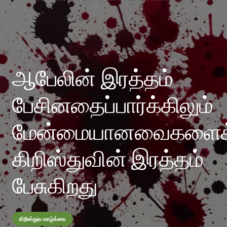
ஆபேலின் இரத்தம்
பேசினதைப்பார்க்கிலும்
மேன்மையானவைகளைக
கிறிஸ்துவின் இரத்தம்
பேசுகிறது
கிறிஸ்துவ வாழ்க்கை