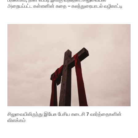
அறையப்பட்ட கள்ளனின் கதை – கலந்துரையாடல் வழிகாட்டி
சிலுவையிலிருந்து இயேசு பேசிய கடைசி 7 வார்த்தைகளின்
விளக்கம்