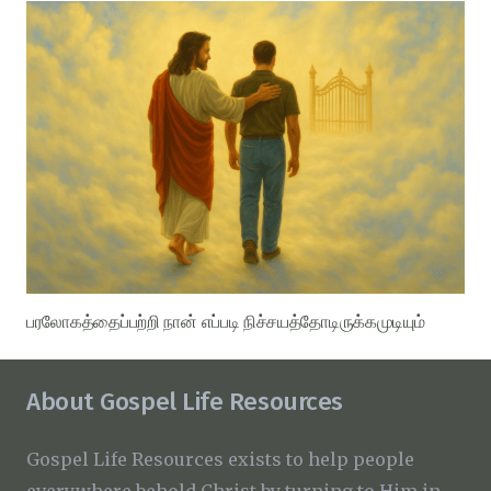
பரலோகத்தைப்பற்றி நான் எப்படி நிச்சயத்தோடிருக்கமுடியும்
About Gospel Life Resources
Gospel Life Resources exists to help people
everywhere behold Christ by turning to Him in